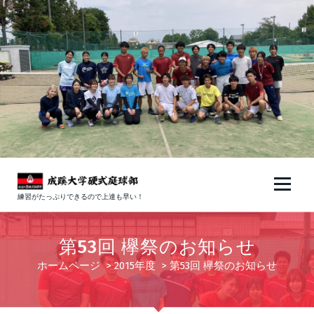
コ
ン
テ
ン
ツ
へ
ス
キ
ッ
プ
練習がたっぷりできるので上達も早い！
第53回 欅祭のお知らせ
ホームページ
>
2015年度
>
第53回 欅祭のお知らせ