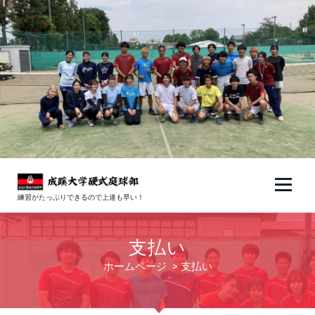
コ
ン
テ
ン
ツ
へ
ス
キ
ッ
プ
練習がたっぷりできるので上達も早い！
支払い
ホームページ
>
支払い