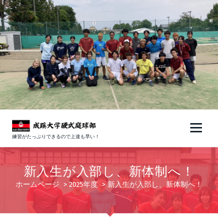
コ
ン
テ
ン
ツ
へ
ス
キ
ッ
プ
練習がたっぷりできるので上達も早い！
新入生が入部し、新体制へ！
ホームページ
>
2025年度
>
新入生が入部し、新体制へ！