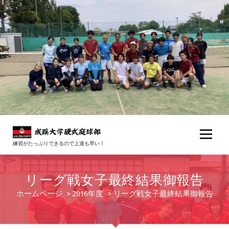
コ
ン
テ
ン
ツ
へ
ス
キ
ッ
プ
練習がたっぷりできるので上達も早い！
リーグ戦女子最終結果御報告
ホームページ
>
2016年度
>
リーグ戦女子最終結果御報告